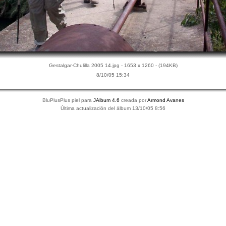
Gestalgar-Chulilla 2005 14.jpg - 1653 x 1260 - (194KB)
8/10/05 15:34
BluPlusPlus piel para
JAlbum 4.6
creada por
Armond Avanes
Última actualización del álbum 13/10/05 8:56