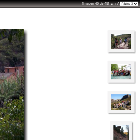
[Imagen 40 de 45]
::
Ir A