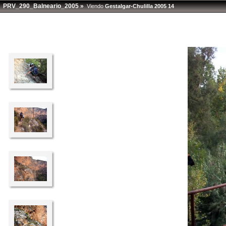
PRV_290_Balneario_2005
»
Viendo
Gestalgar-Chulilla 2005 14