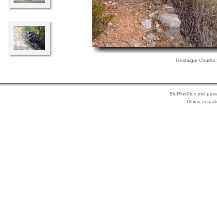
Gestalgar-Chulilla
BluPlusPlus piel par
Última actual