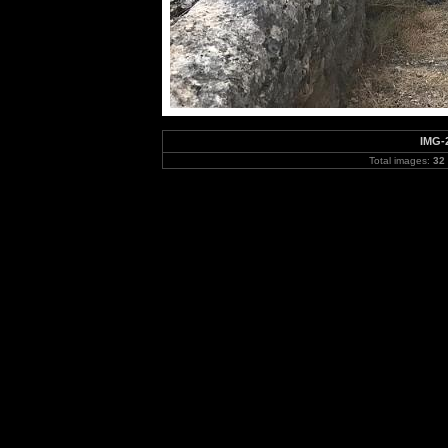
IMG-
Total images:
32