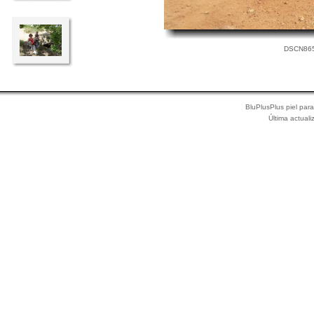
DSCN8650
BluPlusPlus piel par
Última actual