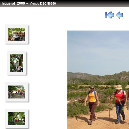
higueral_2009
»
Viendo
DSCN8650