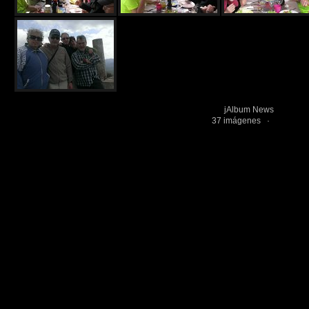
jAlbum News
jAlbum v
37 imágenes ·
Gallery 