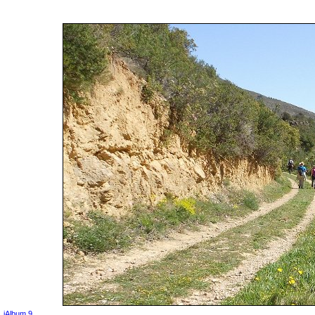
jAlbum 9